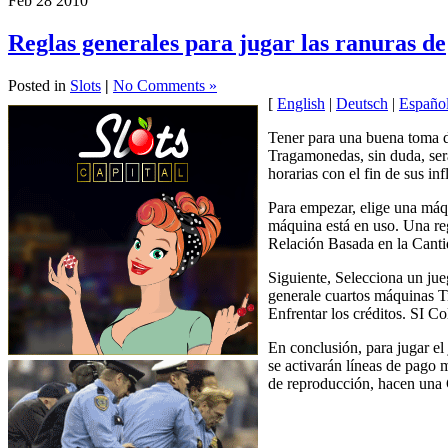
Feb
28
2010
Reglas generales para jugar las ranuras de
Posted in
Slots
|
No Comments »
[
English
|
Deutsch
|
Españo
Tener para una buena toma d
Tragamonedas, sin duda, será
horarias con el fin de sus in
Para empezar, elige una máqu
máquina está en uso. Una re
Relación Basada en la Cantid
Siguiente, Selecciona un jue
generale cuartos máquinas T
Enfrentar los créditos. SI Co
En conclusión, para jugar e
se activarán líneas de pago 
de reproducción, hacen una