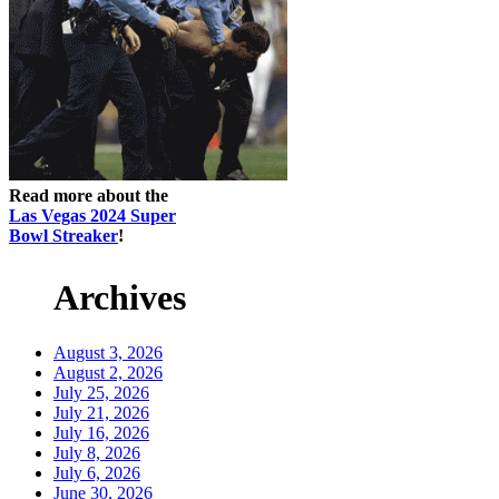
Read more about the
Las Vegas 2024 Super
Bowl Streaker
!
Archives
August 3, 2026
August 2, 2026
July 25, 2026
July 21, 2026
July 16, 2026
July 8, 2026
July 6, 2026
June 30, 2026