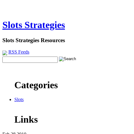
Slots Strategies
Slots Strategies Resources
RSS Feeds
Categories
Slots
Links