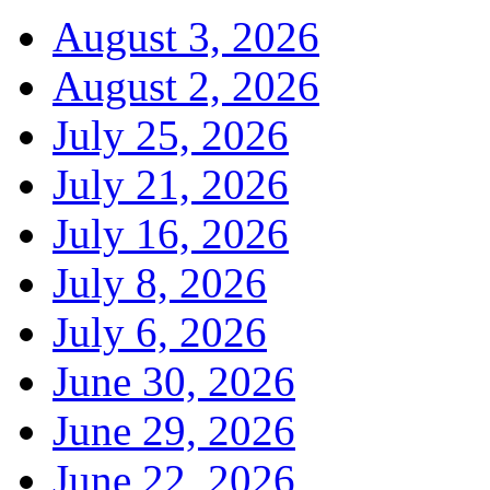
August 3, 2026
August 2, 2026
July 25, 2026
July 21, 2026
July 16, 2026
July 8, 2026
July 6, 2026
June 30, 2026
June 29, 2026
June 22, 2026