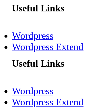
Useful Links
Wordpress
Wordpress Extend
Useful Links
Wordpress
Wordpress Extend