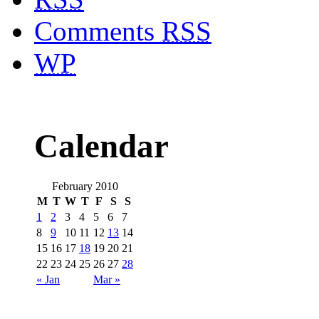
Comments
RSS
WP
Calendar
February 2010
M
T
W
T
F
S
S
1
2
3
4
5
6
7
8
9
10
11
12
13
14
15
16
17
18
19
20
21
22
23
24
25
26
27
28
« Jan
Mar »