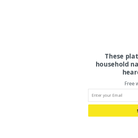
These pla
household na
hear
Free 