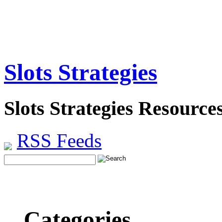
Slots Strategies
Slots Strategies Resource
RSS Feeds
Categories