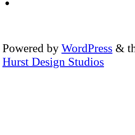
Powered by
WordPress
& th
Hurst Design Studios