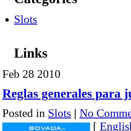
Slots
Links
Feb
28
2010
Reglas generales para j
Posted in
Slots
|
No Comme
[
Englis