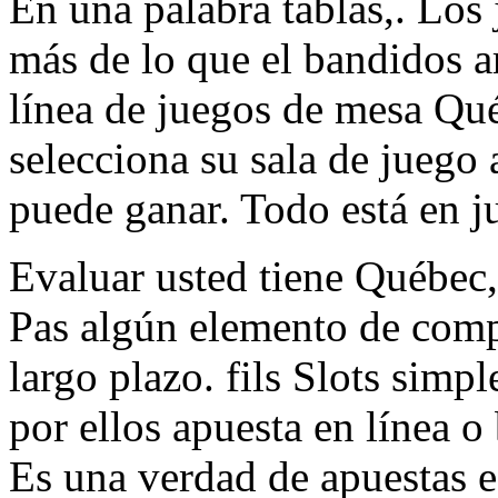
En una palabra tablas,. Los
más de lo que el bandidos a
línea de juegos de mesa Qué
selecciona su sala de juego 
puede ganar. Todo está en j
Evaluar usted tiene Québec, 
Pas algún elemento de compe
largo plazo. fils Slots simp
por ellos apuesta en línea o
Es una verdad de apuestas 