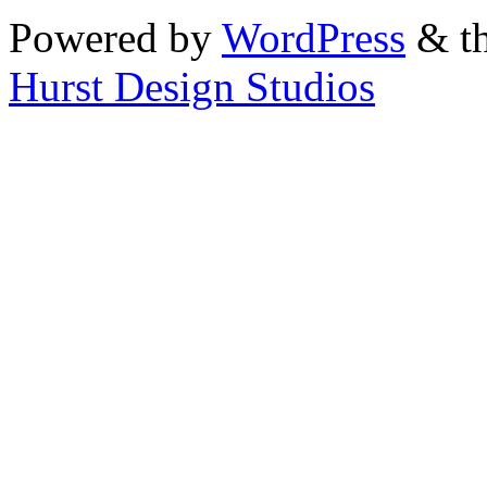
Powered by
WordPress
& th
Hurst Design Studios