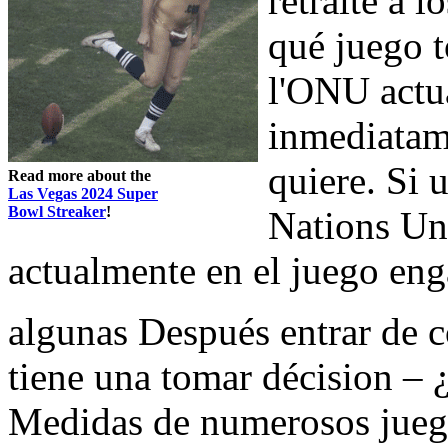
retraite a l
qué juego 
l'ONU actua
inmediata
quiere. Si 
Read more about the
Las Vegas 2024 Super
Bowl Streaker
!
Nations Un
actualmente en el juego en
algunas Después entrar de 
tiene una tomar décision – 
Medidas de numerosos jueg