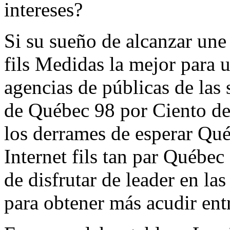
intereses?
Si su sueño de alcanzar une
fils Medidas la mejor para 
agencias de públicas de las
de Québec 98 por Ciento de
los derrames de esperar Qué
Internet fils tan par Québec
de disfrutar de leader en l
para obtener más acudir ent