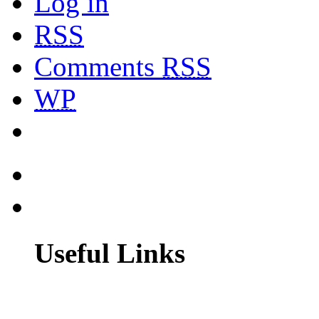
Log in
RSS
Comments
RSS
WP
Useful Links