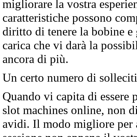
migliorare la vostra esperie
caratteristiche possono com
diritto di tenere la bobine e
carica che vi darà la possibi
ancora di più.
Un certo numero di sollecit
Quando vi capita di essere 
slot machines online, non d
avidi. Il modo migliore per 