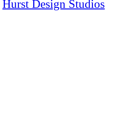
Hurst Design Studios