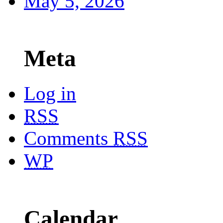
May 5, 2026
Meta
Log in
RSS
Comments
RSS
WP
Calendar