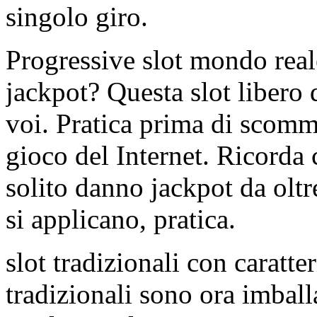
singolo giro.
Progressive slot mondo real
jackpot? Questa slot libero 
voi. Pratica prima di scomme
gioco del Internet. Ricorda 
solito danno jackpot da oltr
si applicano, pratica.
slot tradizionali con caratte
tradizionali sono ora imball