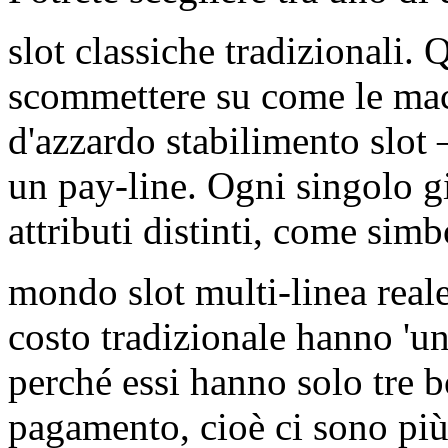
slot classiche tradizionali.
scommettere su come le mac
d'azzardo stabilimento slot 
un pay-line. Ogni singolo gi
attributi distinti, come simb
mondo slot multi-linea reale
costo tradizionale hanno 'un
perché essi hanno solo tre 
pagamento, cioè ci sono più 