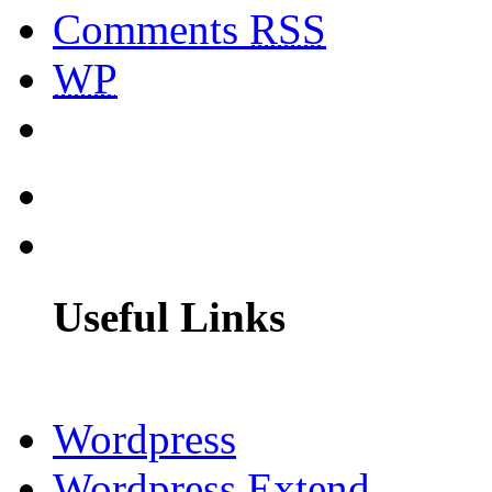
Comments
RSS
WP
Useful Links
Wordpress
Wordpress Extend