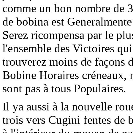
comme un bon nombre de 3. T
de bobina est Generalmente
Serez ricompensa par le plu
l'ensemble des Victoires qui
trouverez moins de façons de
Bobine Horaires créneaux, ma
sont pas à tous Populaires.
Il ya aussi à la nouvelle ro
trois vers Cugini fentes de