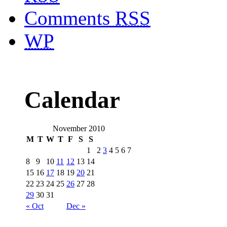
Comments
RSS
WP
Calendar
November 2010
M
T
W
T
F
S
S
1
2
3
4
5
6
7
8
9
10
11
12
13
14
15
16
17
18
19
20
21
22
23
24
25
26
27
28
29
30
31
« Oct
Dec »