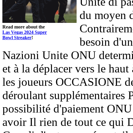
Unite di pas
du moyen d
Contraireme
Read more about the
Las Vegas 2024 Super
Bowl Streaker
!
besoin d'un
Nazioni Unite ONU determin
et à la déplacer vers le haut
les joueurs OCCASIONE de R
déroulant supplémentaires Pu
possibilité d'paiement ONU 
avoir Il rien de tout ce qui 