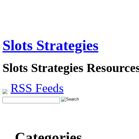
Slots Strategies
Slots Strategies Resource
RSS Feeds
Categories