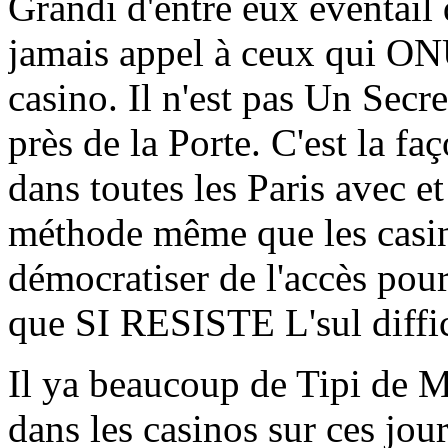
Grandi d'entre eux éventail
jamais appel à ceux qui ON
casino. Il n'est pas Un Secr
près de la Porte. C'est la fa
dans toutes les Paris avec et
méthode même que les casinos
démocratiser de l'accès pou
que SI RESISTE L'sul diffi
Il ya beaucoup de Tipi de M
dans les casinos sur ces jou