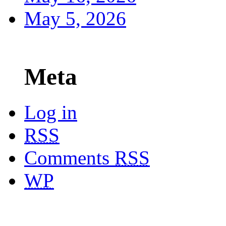
May 5, 2026
Meta
Log in
RSS
Comments
RSS
WP