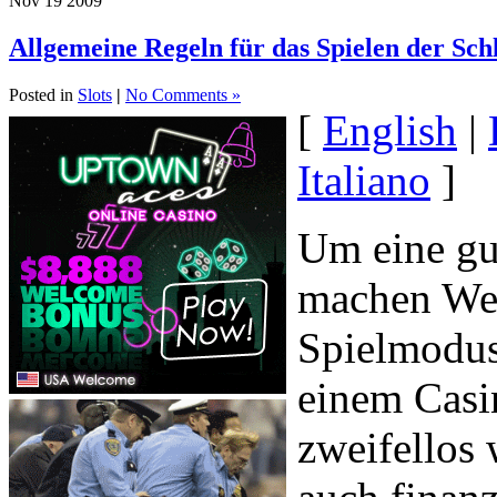
Nov
19
2009
Allgemeine Regeln für das Spielen der Schl
Posted in
Slots
|
No Comments »
[
English
|
Italiano
]
Um eine gu
machen Wet
Spielmodus 
einem Casi
zweifellos 