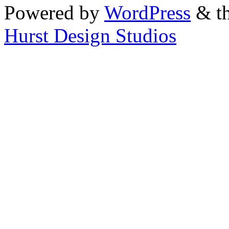
Powered by
WordPress
& th
Hurst Design Studios